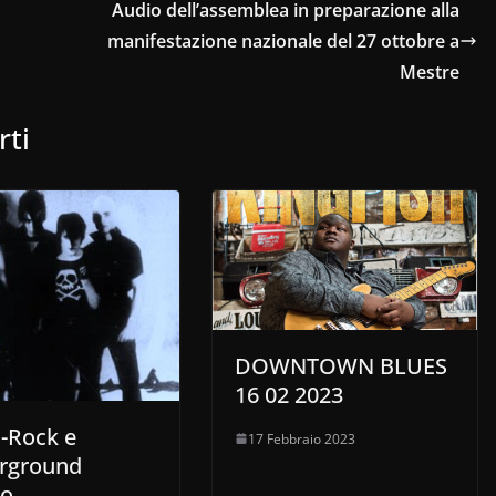
o
su/giù
Audio dell’assemblea in preparazione alla
diminuire
per
manifestazione nazionale del 27 ottobre a
il
aumentare
Mestre
volume.
o
rti
diminuire
il
volume.
DOWNTOWN BLUES
16 02 2023
t-Rock e
17 Febbraio 2023
erground
no