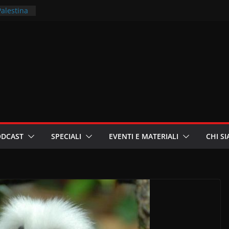
Palestina
rritori –
la
 in
ri
oniste
ODCAST
SPECIALI
EVENTI E MATERIALI
CHI S