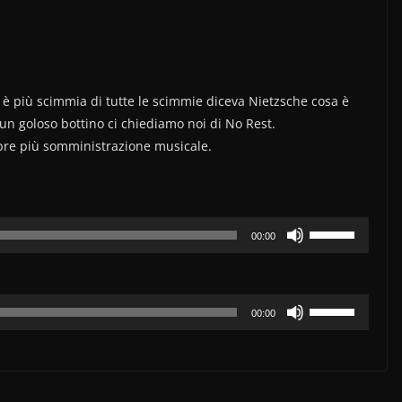
è più scimmia di tutte le scimmie diceva Nietzsche cosa è
un goloso bottino ci chiediamo noi di No Rest.
re più somministrazione musicale.
Usa
00:00
i
tasti
freccia
Usa
00:00
su/giù
i
per
tasti
aumentare
freccia