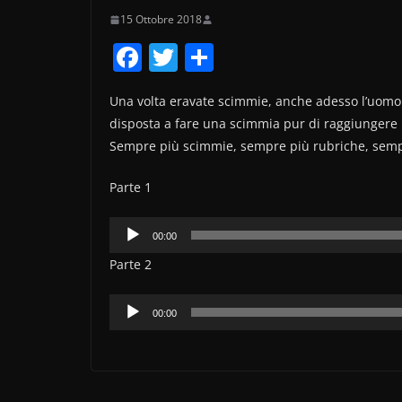
15 Ottobre 2018
F
T
C
a
w
o
Una volta eravate scimmie, anche adesso l’uomo 
c
itt
n
disposta a fare una scimmia pur di raggiungere 
e
er
di
Sempre più scimmie, sempre più rubriche, semp
b
vi
Parte 1
o
di
o
Audio
00:00
k
Player
Parte 2
Audio
00:00
Player