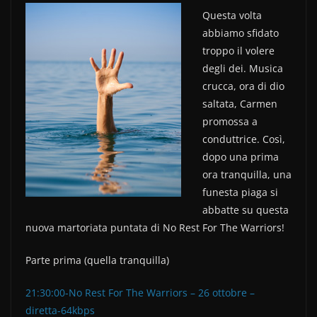
c
itt
n
Questa volta
abbiamo sfidato
e
er
di
troppo il volere
b
vi
degli dei. Musica
o
di
crucca, ora di dio
saltata, Carmen
o
promossa a
k
conduttrice. Così,
dopo una prima
ora tranquilla, una
funesta piaga si
abbatte su questa
nuova martoriata puntata di No Rest For The Warriors!
Parte prima (quella tranquilla)
21:30:00-No Rest For The Warriors – 26 ottobre –
diretta-64kbps