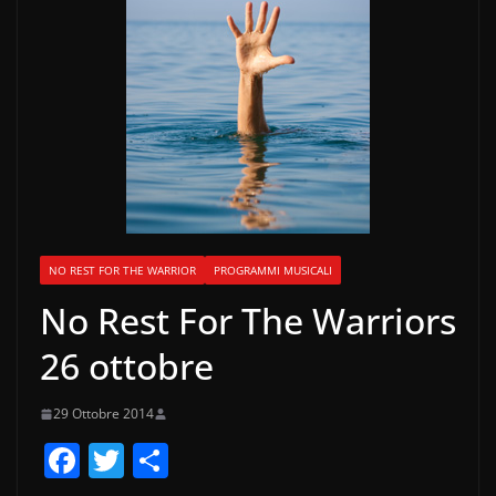
NO REST FOR THE WARRIOR
PROGRAMMI MUSICALI
No Rest For The Warriors
26 ottobre
29 Ottobre 2014
F
T
C
a
w
o