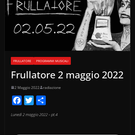
FRULLATORE
PROGRAMMI MUSICALI
Frullatore 2 maggio 2022
2 Maggio 2022
radiazione
F
T
C
a
w
o
Lunedì 2 maggio 2022 – pt.4
c
itt
n
e
er
di