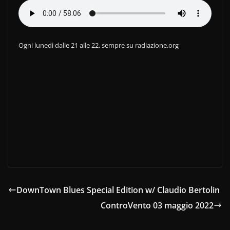
b
vi
o
di
o
Ogni lunedì dalle 21 alle 22, sempre su radiazione.org
k
DownTown Blues Special Edition w/ Claudio Bertolin
ControVento 03 maggio 2022