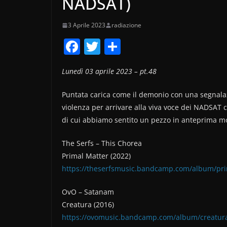
NADSAT)
3 Aprile 2023
radiazione
F
T
C
a
w
o
Lunedì 03 aprile 2023 – pt.48
c
itt
n
e
er
di
Puntata carica come il demonio con una segnalaz
b
vi
violenza per arrivare alla viva voce dei NADSAT 
di cui abbiamo sentito un pezzo in anteprima mo
o
di
o
The Serfs – This Chorea
k
Primal Matter (2022)
https://theserfsmusic.bandcamp.com/album/pri
OvO – Satanam
Creatura (2016)
https://ovomusic.bandcamp.com/album/creatur