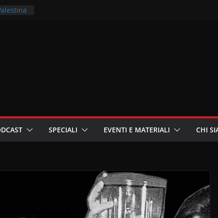
Palestina
rritori –
la
 in
ri
oniste
ODCAST
SPECIALI
EVENTI E MATERIALI
CHI S