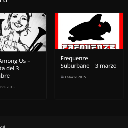
Frequenze
Among Us –
Suburbane – 3 marzo
a del 3
bre
3 Marzo 2015
bre 2013
rvati.