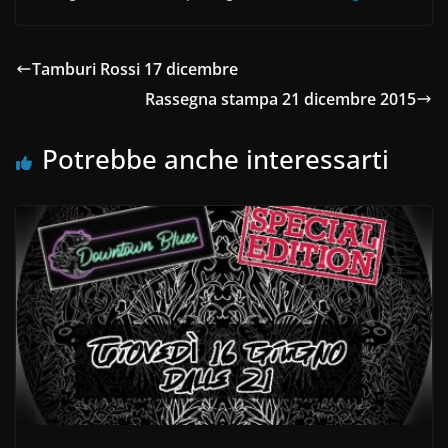
c
itt
n
e
er
di
b
vi
Tamburi Rossi 17 dicembre
o
di
Rassegna stampa 21 dicembre 2015
o
Potrebbe anche interessarti
k