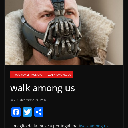
PROGRAMMI MUSICALI
WALK AMONG US
walk among us
20 Dicembre 2015
F
T
C
a
w
o
il meglio della musica per ingallinati
walk among us