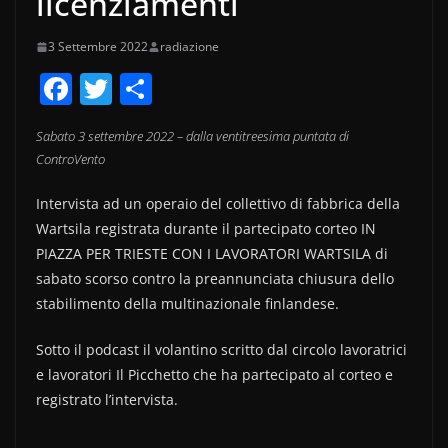
licenziamenti
3 Settembre 2022
radiazione
F
T
C
a
w
o
Sabato 3 settembre 2022 – dalla ventitreesima puntata di
c
itt
n
ControVento
e
er
di
Intervista ad un operaio del collettivo di fabbrica della
b
vi
Wartsila registrata durante il partecipato corteo IN
o
di
PIAZZA PER TRIESTE CON I LAVORATORI WARTSILA di
o
sabato scorso contro la preannunciata chiusura dello
k
stabilimento della multinazionale finlandese.
Sotto il podcast il volantino scritto dal circolo lavoratrici
e lavoratori Il Picchetto che ha partecipato al corteo e
registrato l’intervista.