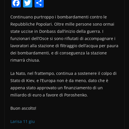
F
T
C
a
w
o
Continuano purtroppo i bombardamenti contro le
c
itt
n
Repubbliche Popolari. Oltre mille persone sono ormai
e
er
di
state uccise in Donbass dall’inizio della guerra. I
b
vi
funzionari dell’Osce si sono rifiutati di accompagnare i
o
di
lavoratori alla stazione di filtraggio dell’acqua per paura
dei bombardamenti, e di conseguenza la stazione
o
rimarrà chiusa.
k
La Nato, nel frattempo, continua a sostenere il colpo di
Stato di Kiev, e l’Europa non è da meno, dato che è
appena stato approvato un finanziamento di un
miliardo di euro a favore di Poroshenko.
Buon ascolto!
Larisa 11 giu