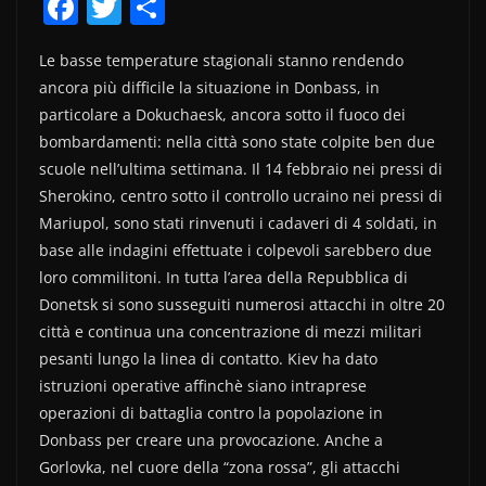
F
T
C
a
w
o
Le basse temperature stagionali stanno rendendo
c
itt
n
ancora più difficile la situazione in Donbass, in
e
er
di
particolare a Dokuchaesk, ancora sotto il fuoco dei
b
vi
bombardamenti: nella città sono state colpite ben due
o
di
scuole nell’ultima settimana. Il 14 febbraio nei pressi di
Sherokino, centro sotto il controllo ucraino nei pressi di
o
Mariupol, sono stati rinvenuti i cadaveri di 4 soldati, in
k
base alle indagini effettuate i colpevoli sarebbero due
loro commilitoni. In tutta l’area della Repubblica di
Donetsk si sono susseguiti numerosi attacchi in oltre 20
città e continua una concentrazione di mezzi militari
pesanti lungo la linea di contatto. Kiev ha dato
istruzioni operative affinchè siano intraprese
operazioni di battaglia contro la popolazione in
Donbass per creare una provocazione. Anche a
Gorlovka, nel cuore della “zona rossa”, gli attacchi