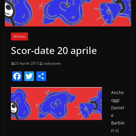
SPECIALI
Scor-date 20 aprile
20 Aprile 2013
radiazione
F
T
C
a
w
o
c
itt
n
Anche
oggi
e
er
di
Daniel
b
vi
e
o
di
Barbie
ri ci
o