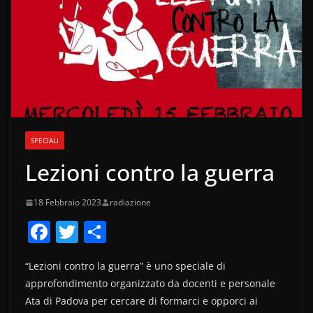
SPECIALI
Lezioni contro la guerra
18 Febbraio 2023
radiazione
F
T
C
a
w
o
“Lezioni contro la guerra” è uno speciale di
c
itt
n
approfondimento organizzato da docenti e personale
e
er
di
Ata di Padova per cercare di formarci e opporci ai