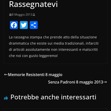
Rassegnatevi
8 Maggio 2013
F
T
C
a
w
o
La rassegna stampa che prende atto della situazione
c
itt
n
drammatica che esiste sui media tradizionali, infarciti
e
er
di
di articoli assolutamente non interessanti e malscritti
b
vi
che noi con gusto leggeremo!
o
di
o
Memorie Resistenti 8 maggio
k
Senza Padroni 8 maggio 2013
Potrebbe anche interessarti