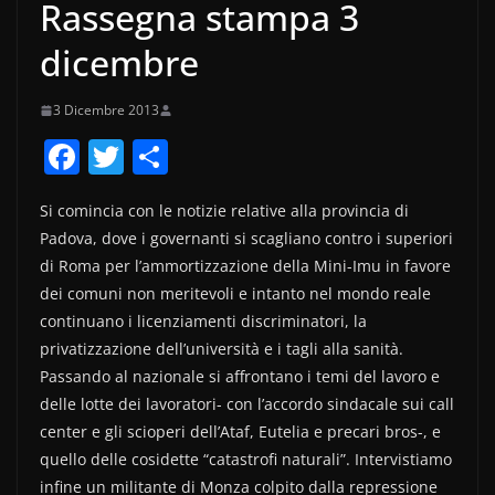
Rassegna stampa 3
dicembre
3 Dicembre 2013
F
T
C
a
w
o
Si comincia con le notizie relative alla provincia di
c
itt
n
Padova, dove i governanti si scagliano contro i superiori
e
er
di
di Roma per l’ammortizzazione della Mini-Imu in favore
b
vi
dei comuni non meritevoli e intanto nel mondo reale
o
di
continuano i licenziamenti discriminatori, la
privatizzazione dell’università e i tagli alla sanità.
o
Passando al nazionale si affrontano i temi del lavoro e
k
delle lotte dei lavoratori- con l’accordo sindacale sui call
center e gli scioperi dell’Ataf, Eutelia e precari bros-, e
quello delle cosidette “catastrofi naturali”. Intervistiamo
infine un militante di Monza colpito dalla repressione