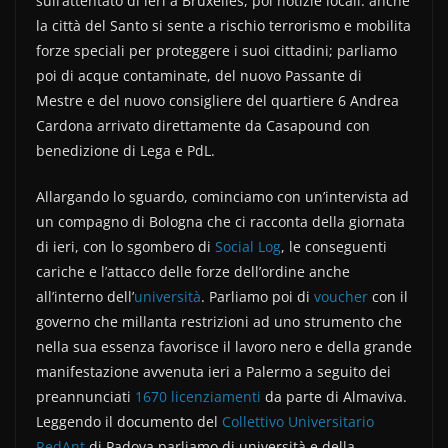
sull’attentato di ieri a Bruxelles, poi notizie locali: anche
e
er
di
la città del Santo si sente a rischio terrorismo e mobilita
b
vi
forze speciali per proteggere i suoi cittadini; parliamo
o
di
poi di acque contaminate, del nuovo Passante di
Mestre e del nuovo consigliere del quartiere 6 Andrea
o
Cardona arrivato direttamente da Casapound con
k
benedizione di Lega e PdL.
Allargando lo sguardo, cominciamo con un’intervista ad
un compagno di Bologna che ci racconta della giornata
di ieri, con lo sgombero di
Social Log
, le conseguenti
cariche e l’attacco delle forze dell’ordine anche
all’interno dell’
università
. Parliamo poi di
voucher
con il
governo che millanta restrizioni ad uno strumento che
nella sua essenza favorisce il lavoro nero e della grande
manifestazione avvenuta ieri a Palermo a seguito dei
preannunciati
1670 licenziamenti
da parte di Almaviva.
Leggendo il documento del
Collettivo Universitario
RedAnt
di Padova parliamo di università e della