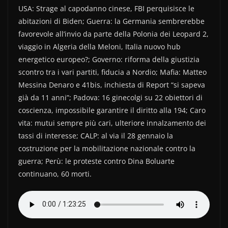
e
er
di
USA: Strage al capodanno cinese, FBI perquisisce le
b
vi
abitazioni di Biden; Guerra: la Germania sembrerebbe
favorevole all’invio da parte della Polonia dei Leopard 2,
o
di
viaggio in Algeria della Meloni, Italia nuovo hub
o
energetico europeo?; Governo: riforma della giustizia
k
scontro tra i vari partiti, fiducia a Nordio; Mafia: Matteo
Messina Denaro e 41bis, inchiesta di Report “si sapeva
già da 11 anni”; Padova: 16 ginecolgi su 22 obiettori di
coscienza, impossibile garantire il diritto alla 194; Caro
vita: mutui sempre più cari, ulteriore innalzamento dei
tassi di interesse; CALP: al via il 28 gennaio la
costruzione per la mobilitazione nazionale contro la
guerra; Perù: le proteste contro Dina Boluarte
continuano, 60 morti.