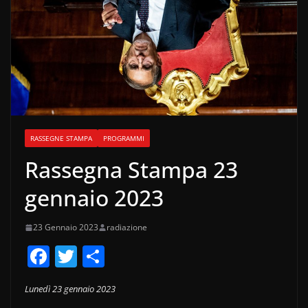
RASSEGNE STAMPA
PROGRAMMI
Rassegna Stampa 23
gennaio 2023
23 Gennaio 2023
radiazione
F
T
C
a
w
o
Lunedì 23 gennaio 2023
c
itt
n