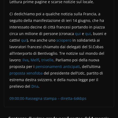
Lettura prime pagine e scarse notizie sul locale.
c
itt
n
e
er
di
Ci dedichiamo poi a qualche notizia sulla Francia, a
b
vi
seguito della manifestazione di ieri 14 giugno, che ha
interessato decine di città francesi portando in piazza
o
di
circa un milione di persone (cronaca
qui
e
qui
, buoni e
o
cattivi
qui
), ma anche uno
sciopero
in solidarietà ai
k
lavoratori francesi chiamato dai delegati del SI.Cobas
all’interporto di Bentivoglio. Tre notizie sul mondo del
lavoro:
Ilva
,
Melfi
,
trivelle
. Parliamo poi della nuova
proposta per i
pensionamenti anticipati
, dell’ultima
proposta xenofoba
del presidente dell’Udc, partito di
estrema destra svizzero, e della nuova legge per il
prelievo del
Dna
.
09:00:00-Rassegna stampa – diretta-64kbps