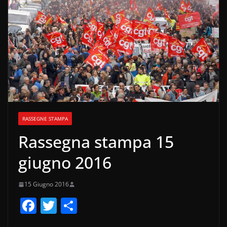
RASSEGNE STAMPA
Rassegna stampa 15
giugno 2016
15 Giugno 2016
F
T
C
a
w
o