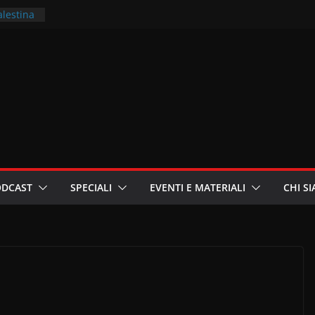
alestina
ritori –
a
in
i
oniste
ODCAST
SPECIALI
EVENTI E MATERIALI
CHI S