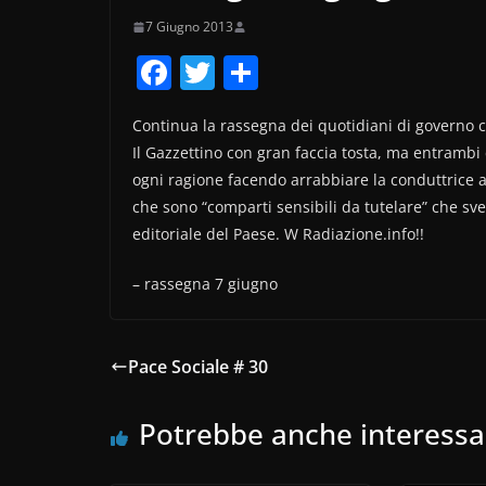
7 Giugno 2013
F
T
C
a
w
o
Continua la rassegna dei quotidiani di governo c
c
itt
n
Il Gazzettino con gran faccia tosta, ma entrambi
e
er
di
ogni ragione facendo arrabbiare la conduttrice an
b
vi
che sono “comparti sensibili da tutelare” che sve
o
di
editoriale del Paese. W Radiazione.info!!
o
– rassegna 7 giugno
k
Pace Sociale # 30
Potrebbe anche interessa