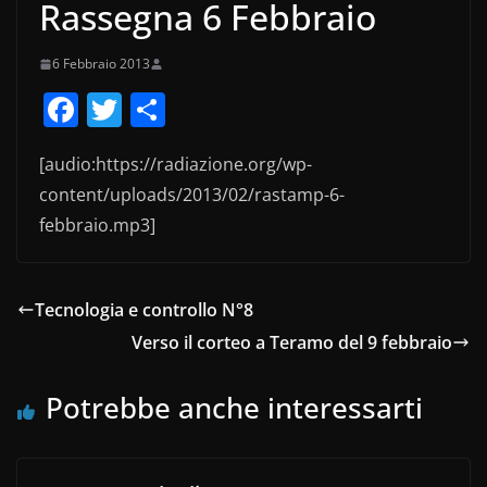
Rassegna 6 Febbraio
6 Febbraio 2013
F
T
C
a
w
o
[audio:https://radiazione.org/wp-
c
itt
n
content/uploads/2013/02/rastamp-6-
e
er
di
febbraio.mp3]
b
vi
o
di
o
Tecnologia e controllo N°8
k
Verso il corteo a Teramo del 9 febbraio
Potrebbe anche interessarti