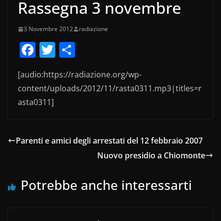
Rassegna 3 novembre
3 Novembre 2012
radiazione
F
T
C
a
w
o
[audio:https://radiazione.org/wp-
c
itt
n
content/uploads/2012/11/rasta0311.mp3|titles=r
e
er
di
asta0311]
b
vi
o
di
o
Parenti e amici degli arrestati del 12 febbraio 2007
k
Nuovo presidio a Chiomonte
Potrebbe anche interessarti