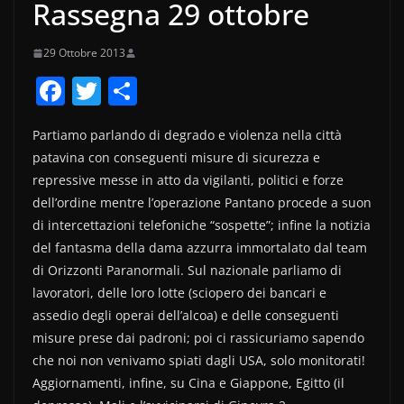
Rassegna 29 ottobre
29 Ottobre 2013
F
T
C
a
w
o
Partiamo parlando di degrado e violenza nella città
c
itt
n
patavina con conseguenti misure di sicurezza e
e
er
di
repressive messe in atto da vigilanti, politici e forze
b
vi
dell’ordine mentre l’operazione Pantano procede a suon
o
di
di intercettazioni telefoniche “sospette”; infine la notizia
del fantasma della dama azzurra immortalato dal team
o
di Orizzonti Paranormali. Sul nazionale parliamo di
k
lavoratori, delle loro lotte (sciopero dei bancari e
assedio degli operai dell’alcoa) e delle conseguenti
misure prese dai padroni; poi ci rassicuriamo sapendo
che noi non venivamo spiati dagli USA, solo monitorati!
Aggiornamenti, infine, su Cina e Giappone, Egitto (il