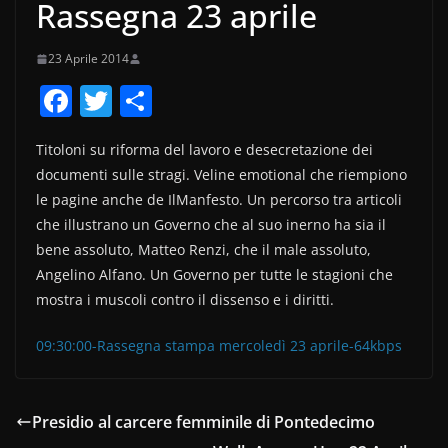
Rassegna 23 aprile
23 Aprile 2014
F
T
C
a
w
o
Titoloni su riforma del lavoro e desecretazione dei
c
itt
n
documenti sulle stragi. Veline emotional che riempiono
e
er
di
le pagine anche de IlManfesto. Un percorso tra articoli
b
vi
che illustrano un Governo che al suo inerno ha sia il
o
di
bene assoluto, Matteo Renzi, che il male assoluto,
Angelino Alfano. Un Governo per tutte le stagioni che
o
mostra i muscoli contro il dissenso e i diritti.
k
09:30:00-Rassegna stampa mercoledì 23 aprile-64kbps
Presidio al carcere femminile di Pontedecimo