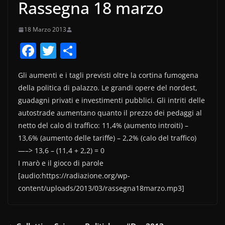
Rassegna 18 marzo
18 Marzo 2013
F
T
C
a
w
o
Gli aumenti e i tagli previsti oltre la cortina fumogena
c
itt
n
della politica di palazzo. Le grandi opere del nordest,
e
er
di
guadagni privati e investimenti pubblici. Gli intriti delle
b
vi
autostrade aumentano quanto il prezzo dei pedaggi al
o
di
netto del calo di traffico: 11,4% (aumento introiti) –
13,6% (aumento delle tariffe) – 2,2% (calo del traffico)
o
—–> 13,6 – (11,4 + 2,2) = 0
k
I marò e il gioco di parole
[audio:https://radiazione.org/wp-
content/uploads/2013/03/rassegna18marzo.mp3]