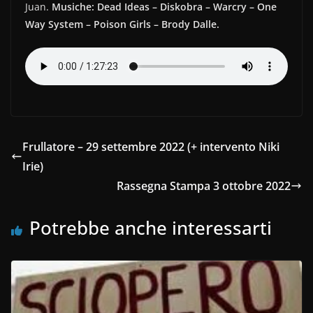
e
er
di
Juan.
Musiche: Dead Ideas – Diskobra – Warcry – One
b
vi
Way System – Poison Girls – Brody Dalle.
o
di
o
k
Frullatore – 29 settembre 2022 (+ intervento Niki
Irie)
Rassegna Stampa 3 ottobre 2022
Potrebbe anche interessarti