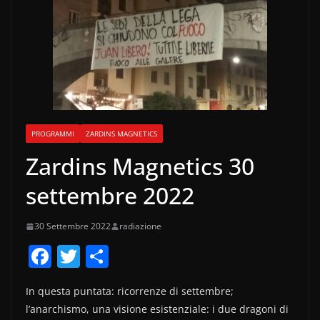
PROGRAMMI
ZARDINS MAGNETICS
Zardins Magnetics 30
settembre 2022
30 Settembre 2022
radiazione
F
T
C
a
w
o
In questa puntata: ricorrenze di settembre;
c
itt
n
l’anarchismo, una visione esistenziale: i due dragoni di