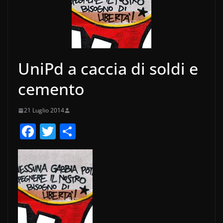
UniPd a caccia di soldi e
cemento
21 Luglio 2014
F
T
C
a
w
o
c
itt
n
e
er
di
b
vi
o
di