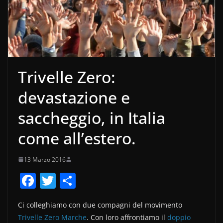
Trivelle Zero:
devastazione e
saccheggio, in Italia
come all’estero.
13 Marzo 2016
F
T
C
a
w
o
Ci colleghiamo con due compagni del movimento
c
itt
n
Trivelle Zero Marche
. Con loro affrontiamo il
doppio