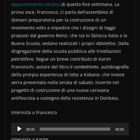
e
er
di
appuntamento romano
di questo fine settimana. La
b
vi
prima voce, Francesco, ci parla dell’assemblea di
o
di
domani preparatoria per la costruzione di un
movimento volto a impedire che i disegni di legge
o
proposti dal governo Renzi, che sia lo Sblocca Italia o la
k
Buona Scuola, vedano realizzati i propri obbiettivi. Dalla
disgregazione della scuola pubblica alle trivellazioni
petrolifere. Segue un breve contributo di Karim
Franceschi, autore del libro
Il combattente
, autobiografia
della prorpia esperienza di lotta a Kobane, che invece
verra presentato nella serata di sabato. Inserito nel
progetto di costruzione di una nuova carovana
antifascista a sostegno della resistenza in Donbass.
Intervista a Francesco
Audio
00:00
00:00
Player
Intervista a Karim