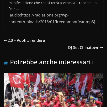
c
itt
n
manifestazione che che si terrà a Venezia “Freedom not
e
er
di
fear”…
b
vi
[audio:https://radiazione.org/wp-
o
di
content/uploads/2013/01/freedomnotfear.mp3]
o
k
2.0 – Vuoti a rendere
DJ Set Chinatown
Potrebbe anche interessarti