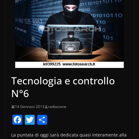
Tecnologia e controllo
N°6
14 Gennaio 2013
radiazione
F
T
C
a
w
o
La puntata di oggi sarà dedicata quasi interamente alla