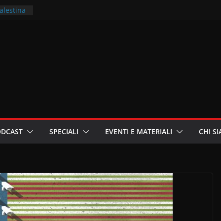
Palestina
ritori –
a
in
i
oniste
ODCAST
SPECIALI
EVENTI E MATERIALI
CHI S