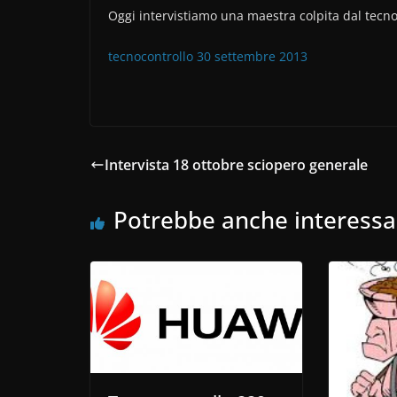
a
w
o
Oggi intervistiamo una maestra colpita dal tecno
c
itt
n
e
er
di
tecnocontrollo 30 settembre 2013
b
vi
o
di
o
k
Intervista 18 ottobre sciopero generale
Potrebbe anche interessa