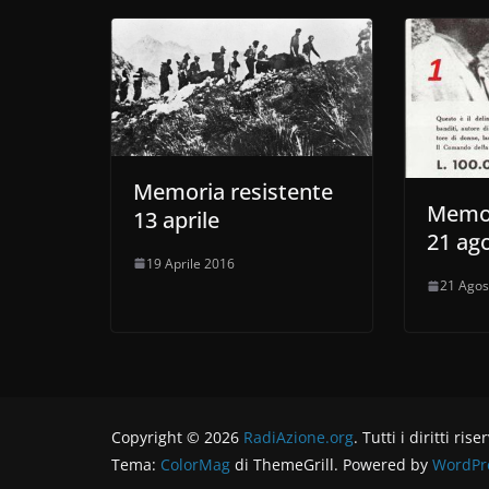
Memoria resistente
Memor
13 aprile
21 ag
19 Aprile 2016
21 Agos
Copyright © 2026
RadiAzione.org
. Tutti i diritti rise
Tema:
ColorMag
di ThemeGrill. Powered by
WordPr