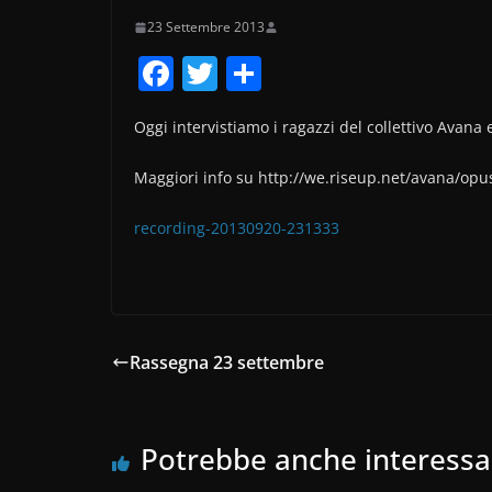
23 Settembre 2013
F
T
C
a
w
o
Oggi intervistiamo i ragazzi del collettivo Avana 
c
itt
n
e
er
di
Maggiori info su http://we.riseup.net/avana/opus
b
vi
recording-20130920-231333
o
di
o
k
Rassegna 23 settembre
Potrebbe anche interessa