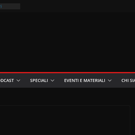
i
oniste
Palestina
ritori –
a
in
ODCAST
SPECIALI
EVENTI E MATERIALI
CHI S