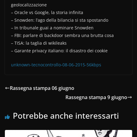
e
er
di
geolocalizzazione
b
vi
– Oracle vs Google, la storia infinita
o
di
– Snowden: l’ago della bilancia si sta spostando
– In tribunale guai a nominare Snowden
o
– FBI: parlare di backdoor sembra una brutta cosa
k
– TISA: la taglia di wikileaks
– Garante privacy italiano: il disastro dei cookie
unknown-tecnocontrollo-08-06-2015-56kbps
Rassegna stampa 06 giugno
Rassegna stampa 9 giugno
Potrebbe anche interessarti