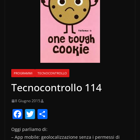
PROGRAMMI
TECNOCONTROLLO
Tecnocontrollo 114
8 Giugno 2015
F
T
C
a
w
o
Oggi parliamo di:
c
itt
n
– App mobile: geolocalizzazione senza i permessi di