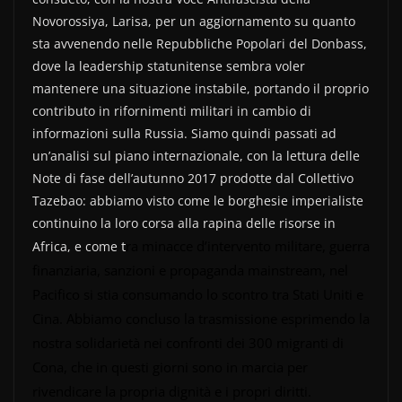
e
er
di
Novorossiya, Larisa, per un aggiornamento su quanto
b
vi
sta avvenendo nelle Repubbliche Popolari del Donbass,
o
di
dove la leadership statunitense sembra voler
mantenere una situazione instabile, portando il proprio
o
contributo in rifornimenti militari in cambio di
k
informazioni sulla Russia. Siamo quindi passati ad
un’analisi sul piano internazionale, con la lettura delle
Note di fase dell’autunno 2017 prodotte dal Collettivo
Tazebao: abbiamo visto come le borghesie imperialiste
continuino la loro corsa alla rapina delle risorse in
t
ra minacce d’intervento militare, guerra
Africa, e come
finanziaria, sanzioni e propaganda mainstream, nel
Pacifico si stia consumando lo scontro tra Stati Uniti e
Cina. Abbiamo concluso la trasmissione esprimendo la
nostra solidarietà nei confronti dei 300 migranti di
Cona, che in questi giorni sono in marcia per
rivendicare la propria dignità e i propri diritti.