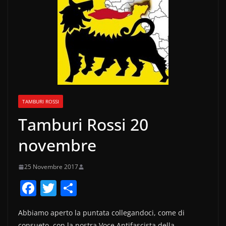
TAMBURI ROSSI
Tamburi Rossi 20
novembre
25 Novembre 2017
F
T
C
a
w
o
Abbiamo aperto la puntata collegandoci, come di
c
itt
n
consueto, con la nostra Voce Antifascista della