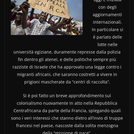
e
er
di
con degli
b
vi
aggiornamenti
o
di
internazionali.
In particolare si
o
è parlato delle
k
lotte nelle
università egiziane, duramente represse dalla polizia
fin dentro gli atenei, e delle politiche sempre più
razziste di Israele che ha approvato una legge contro i
migranti africani, che saranno costretti a vivere in
prigioni mascherate da “centri di raccolta”.
Si è poi fatto un breve approfondimento sul
colonialismo nuovamente in atto nella Repubblica
Centrafricana da parte della Francia, spiegando quali
sono i veri interessi che stanno dietro all’invio di truppe
francesi nel paese, nascoste dalla solita menzogna
della “missione di pace”.