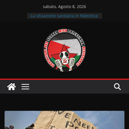
Salta
sabato, Agosto 8, 2026
al
La situazione sanitaria in Palestina
contenuto
Fuori “israele” dai nostri territori –
Intervista al Comitato per la
Palestina Udine
Intervista ai GPI sulle lotte in
solidarietà alla Resistenza
palestinese
Il sostegno dell’Italia
all’occupazione sionista
La situazione dei prigionieri
palestinesi nelle carceri sioniste