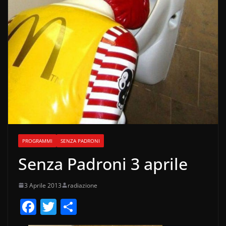
PROGRAMMI
SENZA PADRONI
Senza Padroni 3 aprile
3 Aprile 2013
radiazione
F
T
C
a
w
o