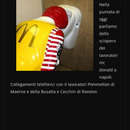
c
itt
n
Nella
puntata di
e
er
di
oggi
b
vi
parliamo
o
di
dello
sciopero
o
dei
k
lavoratori
mc
donald a
napoli.
Collegamenti telefonici con il lavoratori Pommelton di
Maerne e della Busatta e Cecchin di Rovolon