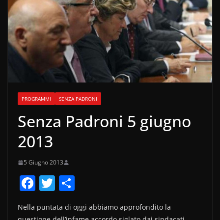
PROGRAMMI
SENZA PADRONI
Senza Padroni 5 giugno
2013
5 Giugno 2013
F
T
C
a
w
o
Nella puntata di oggi abbiamo approfondito la
c
itt
n
questione dell’infame accordo siglato dai sindacati