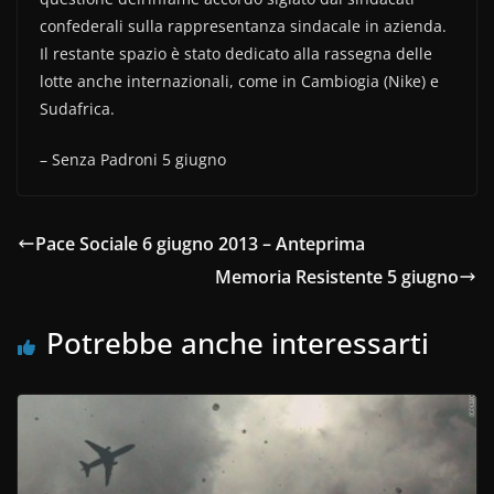
e
er
di
confederali sulla rappresentanza sindacale in azienda.
b
vi
Il restante spazio è stato dedicato alla rassegna delle
o
di
lotte anche internazionali, come in Cambiogia (Nike) e
Sudafrica.
o
k
– Senza Padroni 5 giugno
Pace Sociale 6 giugno 2013 – Anteprima
Memoria Resistente 5 giugno
Potrebbe anche interessarti