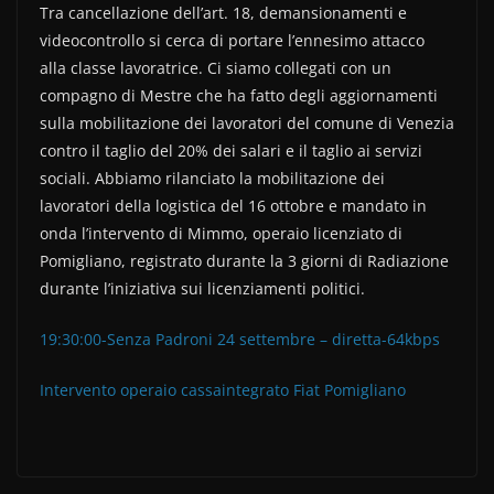
e
er
di
Tra cancellazione dell’art. 18, demansionamenti e
b
vi
videocontrollo si cerca di portare l’ennesimo attacco
o
di
alla classe lavoratrice. Ci siamo collegati con un
compagno di Mestre che ha fatto degli aggiornamenti
o
sulla mobilitazione dei lavoratori del comune di Venezia
k
contro il taglio del 20% dei salari e il taglio ai servizi
sociali. Abbiamo rilanciato la mobilitazione dei
lavoratori della logistica del 16 ottobre e mandato in
onda l’intervento di Mimmo, operaio licenziato di
Pomigliano, registrato durante la 3 giorni di Radiazione
durante l’iniziativa sui licenziamenti politici.
19:30:00-Senza Padroni 24 settembre – diretta-64kbps
Intervento operaio cassaintegrato Fiat Pomigliano