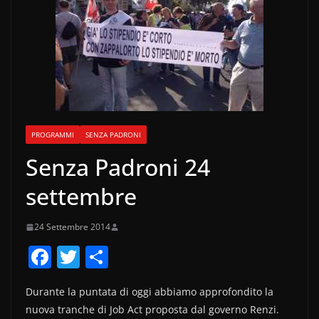
PROGRAMMI
SENZA PADRONI
Senza Padroni 24
settembre
24 Settembre 2014
F
T
C
a
w
o
Durante la puntata di oggi abbiamo approfondito la
c
itt
n
nuova tranche di Job Act proposta dal governo Renzi.