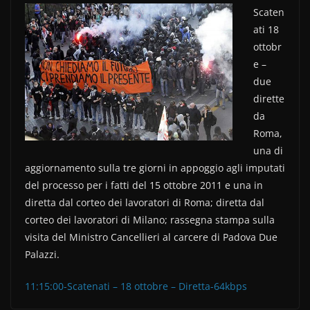
a
w
o
Scaten
c
itt
n
ati 18
e
er
di
ottobr
b
vi
e –
o
di
due
dirette
o
da
k
Roma,
una di
aggiornamento sulla tre giorni in appoggio agli imputati
del processo per i fatti del 15 ottobre 2011 e una in
diretta dal corteo dei lavoratori di Roma; diretta dal
corteo dei lavoratori di Milano; rassegna stampa sulla
visita del Ministro Cancellieri al carcere di Padova Due
Palazzi.
11:15:00-Scatenati – 18 ottobre – Diretta-64kbps