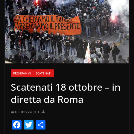
PROGRAMMI
SCATENATI
Scatenati 18 ottobre – in
diretta da Roma
18 Ottobre 2013
F
T
C