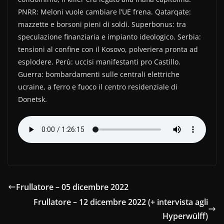
e
er
di
PNRR: Meloni vuole cambiare l’UE frena. Qatarqate:
b
vi
mazzette e borsoni pieni di soldi. Superbonus: tra
o
di
speculazione finanziaria e impianto ideologico. Serbia:
tensioni al confine con il Kosovo, polveriera pronta ad
o
esplodere. Perù: uccisi manifestanti pro Castillo.
k
Guerra: bombardamenti sulle centrali elettriche
ucraine, a ferro e fuoco il centro residenziale di
Donetsk.
Frullatore – 05 dicembre 2022
Frullatore – 12 dicembre 2022 (+ intervista agli
Hyperwülff)