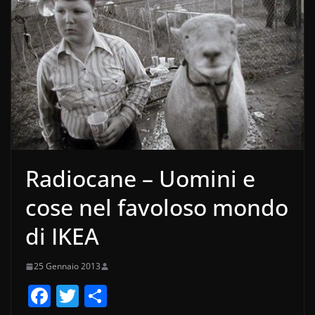
Radiocane – Uomini e
cose nel favoloso mondo
di IKEA
25 Gennaio 2013
F
T
C