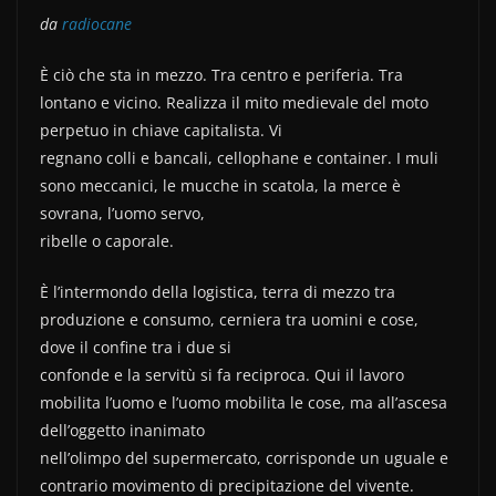
a
w
o
da
radiocane
c
itt
n
e
er
di
È ciò che sta in mezzo. Tra centro e periferia. Tra
b
vi
lontano e vicino. Realizza il mito medievale del moto
perpetuo in chiave capitalista. Vi
o
di
regnano colli e bancali, cellophane e container. I muli
o
sono meccanici, le mucche in scatola, la merce è
k
sovrana, l’uomo servo,
ribelle o caporale.
È l’intermondo della logistica, terra di mezzo tra
produzione e consumo, cerniera tra uomini e cose,
dove il confine tra i due si
confonde e la servitù si fa reciproca. Qui il lavoro
mobilita l’uomo e l’uomo mobilita le cose, ma all’ascesa
dell’oggetto inanimato
nell’olimpo del supermercato, corrisponde un uguale e
contrario movimento di precipitazione del vivente.