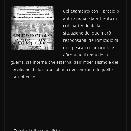
a
w
o
c
itt
n
Collegamento con il presidio
antinazionalista a Trento in
e
er
di
cui, partendo dalla
b
vi
situazione dei due marò
o
di
responsabili dell’omicidio di
due pescatori indiani, si è
o
affrontato il tema della
k
guerra, sia interna che esterna, dell’imperialismo e del
servilismo dello stato italiano nei confronti di quello
statunitense.
– Trento_Antinazionalista