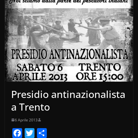
Presidio antinazionalista
a Trento
6 Aprile 2013
F
T
C