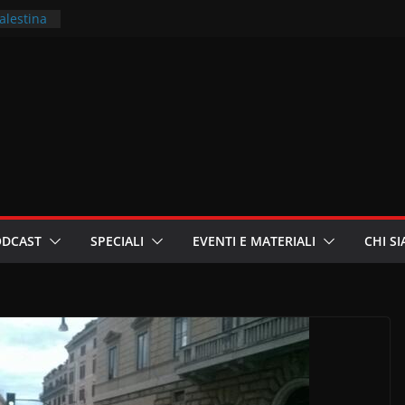
Palestina
ritori –
a
in
i
oniste
ODCAST
SPECIALI
EVENTI E MATERIALI
CHI S