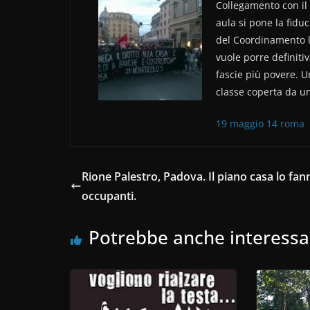
Collegamento con il 
c
itt
n
aula si pone la fidu
e
er
di
del Coordinamento lo
b
vi
vuole porre definitiv
o
di
fascie più povere. Un
classe coperta da un
o
k
19 maggio 14 roma
Rione Palestro, Padova. Il piano casa lo fann
occupanti.
Potrebbe anche interessa