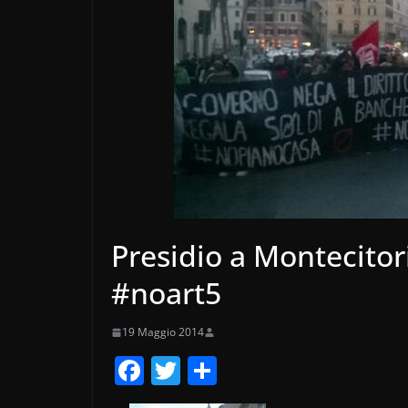
Presidio a Montecitori
#noart5
19 Maggio 2014
F
T
C
a
w
o