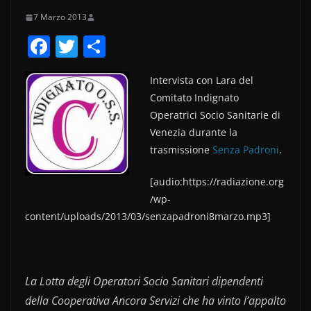
7 Marzo 2013
F
T
C
a
w
o
Intervista con Lara del
c
itt
n
Comitato Indignato
e
er
di
Operatrici Socio Sanitarie di
b
vi
Venezia durante la
o
di
trasmissione
Senza Padroni
.
o
[audio:https://radiazione.org
k
/wp-
content/uploads/2013/03/senzapadroni8marzo.mp3]
La Lotta degli Operatori Socio Sanitari dipendenti
della Cooperativa Ancora Servizi che ha vinto l’appalto