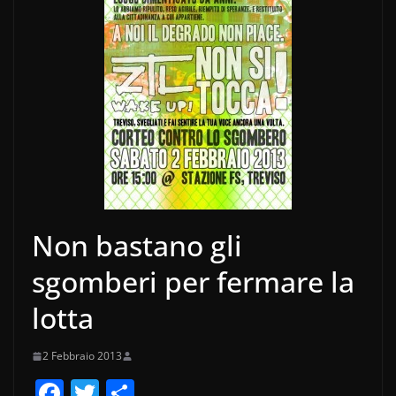
Non bastano gli
sgomberi per fermare la
lotta
2 Febbraio 2013
F
T
C