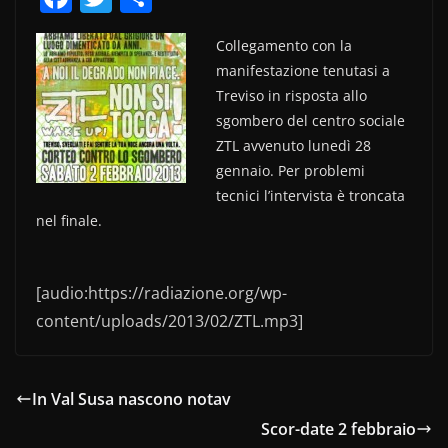
a
w
o
Collegamento con la
c
itt
n
manifestazione tenutasi a
e
er
di
Treviso in risposta allo
b
vi
sgombero del centro sociale
o
di
ZTL avvenuto lunedì 28
gennaio. Per problemi
o
tecnici l’intervista è troncata
k
nel finale.
[audio:https://radiazione.org/wp-
content/uploads/2013/02/ZTL.mp3]
In Val Susa nascono notav
Scor-date 2 febbraio