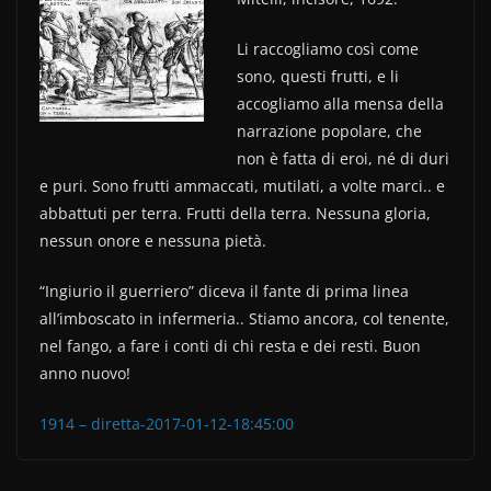
e
er
di
b
vi
Li raccogliamo così come
sono, questi frutti, e li
o
di
accogliamo alla mensa della
o
narrazione popolare, che
k
non è fatta di eroi, né di duri
e puri. Sono frutti ammaccati, mutilati, a volte marci.. e
abbattuti per terra. Frutti della terra. Nessuna gloria,
nessun onore e nessuna pietà.
“Ingiurio il guerriero” diceva il fante di prima linea
all’imboscato in infermeria.. Stiamo ancora, col tenente,
nel fango, a fare i conti di chi resta e dei resti. Buon
anno nuovo!
1914 – diretta-2017-01-12-18:45:00