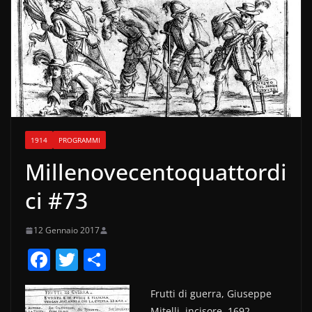
1914
PROGRAMMI
Millenovecentoquattordi
ci #73
12 Gennaio 2017
F
T
C
a
w
o
Frutti di guerra, Giuseppe
c
itt
n
Mitelli, incisore, 1692.