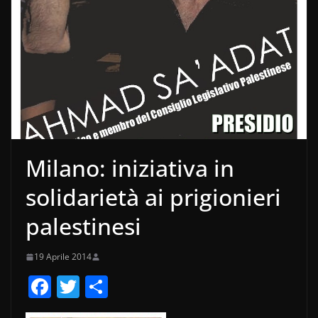
Milano: iniziativa in
solidarietà ai prigionieri
palestinesi
19 Aprile 2014
F
T
C
a
w
o