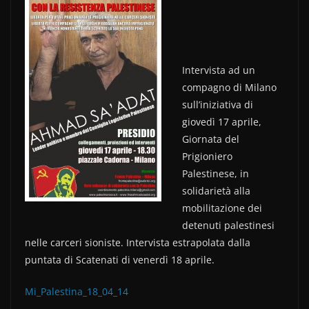
c
itt
n
e
er
di
b
vi
Intervista ad un
o
di
compagno di Milano
o
sull’iniziativa di
k
giovedì 17 aprile,
Giornata del
Prigioniero
Palestinese, in
solidarietà alla
mobilitazione dei
detenuti palestinesi
nelle carceri sioniste. Intervista estrapolata dalla
puntata di Scatenati di venerdì 18 aprile.
Mi_Palestina_18_04_14