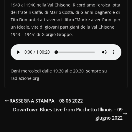
1943 al 1946 nella Val Chisone. Ricordiamo l’eroica lotta
o
di
dei fratelli Caffè, di Mario Costa, di Gianni Daghero e di
o
Tito Dumuntel attraverso il libro “Morire a vent’anni per
k
un ideale, vite di giovani partigiani della Val Chisone
1943 – 1945” di Giorgio Groppo.
Ogni mercoledì dalle 19.30 alle 20.30, sempre su
radiazione.org
RASSEGNA STAMPA – 08 06 2022
DownTown Blues Live from Picchetto Illinois – 09
giugno 2022