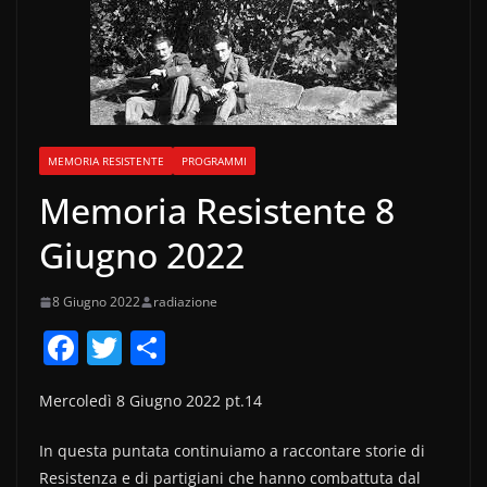
MEMORIA RESISTENTE
PROGRAMMI
Memoria Resistente 8
Giugno 2022
8 Giugno 2022
radiazione
F
T
C
a
w
o
Mercoledì 8 Giugno 2022 pt.14
c
itt
n
e
er
di
In questa puntata continuiamo a raccontare storie di
b
vi
Resistenza e di partigiani che hanno combattuta dal