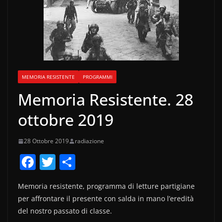
MEMORIA RESISTENTE
PROGRAMMI
Memoria Resistente. 28
ottobre 2019
28 Ottobre 2019
radiazione
F
T
C
a
w
o
Memoria resistente, programma di letture partigiane
c
itt
n
per affrontare il presente con salda in mano l’eredità
e
er
di
del nostro passato di classe.