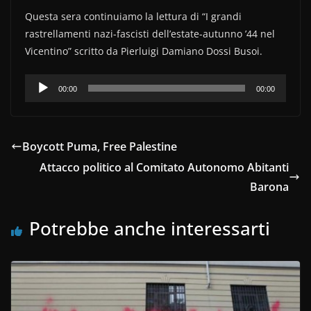
b
vi
Questa sera continuiamo la lettura di “I grandi
o
di
rastrellamenti nazi-fascisti dell’estate-autunno ’44 nel
o
Vicentino” scritto da Pierluigi Damiano Dossi Busoi.
k
Audio
00:00
00:00
Player
Boycott Puma, Free Palestine
Attacco politico al Comitato Autonomo Abitanti
Barona
Potrebbe anche interessarti