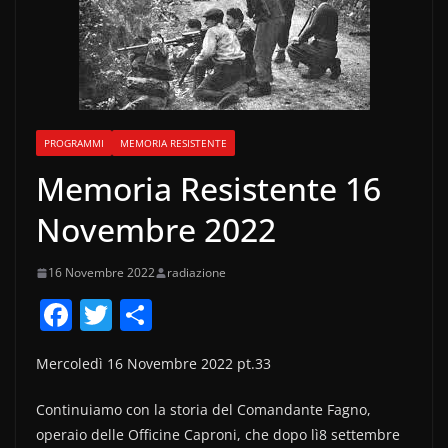
PROGRAMMI
MEMORIA RESISTENTE
Memoria Resistente 16
Novembre 2022
16 Novembre 2022
radiazione
F
T
C
a
w
o
Mercoledì 16 Novembre 2022 pt.33
c
itt
n
e
er
di
Continuiamo con la storia del Comandante Fagno,
b
vi
operaio delle Officine Caproni, che dopo lì8 settembre