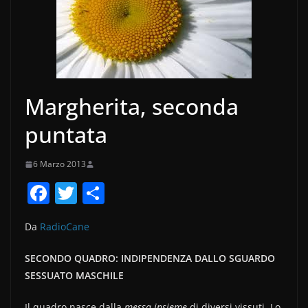
Margherita, seconda
puntata
6 Marzo 2013
F
T
C
a
w
o
Da
RadioCane
c
itt
n
e
er
di
SECONDO QUADRO: INDIPENDENZA DALLO SGUARDO
b
vi
SESSUATO MASCHILE
o
di
Il quadro nasce dalla
messa insieme
di diversi vissuti. Lo