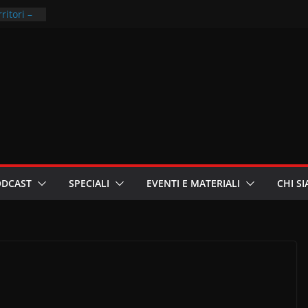
ritori –
a
in
i
oniste
Palestina
ODCAST
SPECIALI
EVENTI E MATERIALI
CHI S