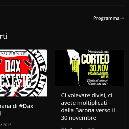
Programma
rti
Ci volevate divisi, ci
avete moltiplicati –
mana di #Dax
dalla Barona verso il
i
30 novembre
zo 2013