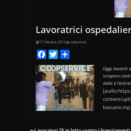
Lavoratrici ospedalier
17 Ottobre 2012
radiazione
F
T
C
a
w
o
Oggi davanti al
c
itt
n
sciopero contr
e
er
di
dalle 6 l’entra
b
vi
[audio:https
o
di
content/uplo
o
bassano.mp3|
k
Lavoratori ZF in lotta contro i licenziamenti