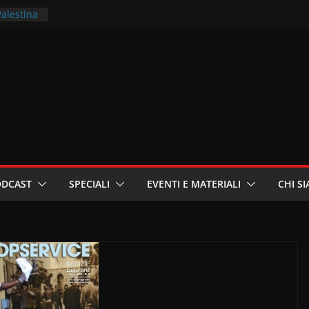
Palestina
rritori –
la
 in
ri
oniste
ODCAST
SPECIALI
EVENTI E MATERIALI
CHI S