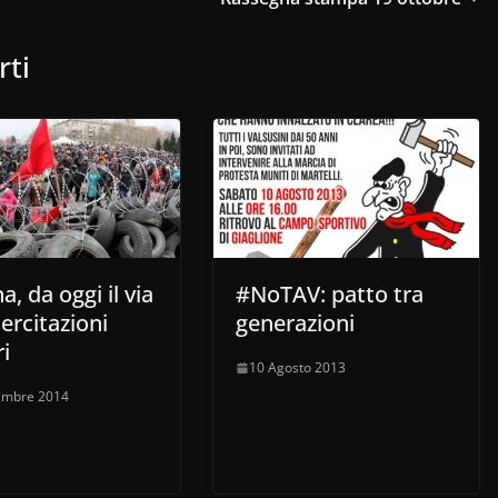
rti
a, da oggi il via
#NoTAV: patto tra
sercitazioni
generazioni
ri
10 Agosto 2013
embre 2014