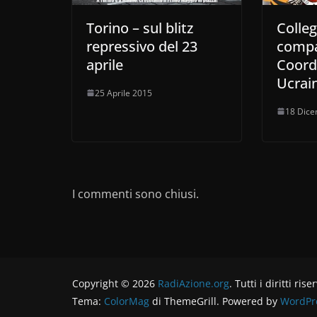
Torino – sul blitz
Colle
repressivo del 23
compa
aprile
Coord
Ucrain
25 Aprile 2015
18 Dic
I commenti sono chiusi.
Copyright © 2026
RadiAzione.org
. Tutti i diritti rise
Tema:
ColorMag
di ThemeGrill. Powered by
WordPr