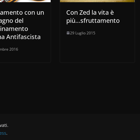
gamento con un
Con Zed la vita è
gno del
più…sfruttamento
inamento
29 Luglio 2015
a Antifascista
embre 2016
rvati.
ess
.