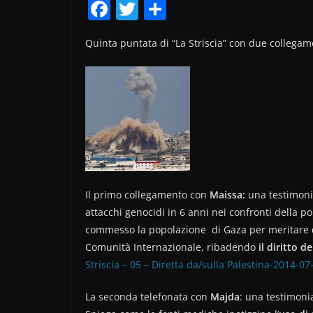
F
T
C
a
w
o
Quinta puntata di “La Striscia” con due collegame
c
itt
n
e
er
di
b
vi
o
di
o
k
Il primo collegamento con
Maissa:
una testimon
attacchi genocidi in 6 anni nei confronti della 
commesso la popolazione di Gaza per meritare qu
Comunità Internazionale, ribadendo
il diritto d
Striscia – 05 – Diretta da/sulla Palestina-2014-07
La seconda telefonata con
Majda
: una testimoni