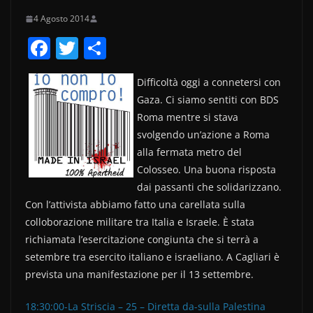
4 Agosto 2014
F
T
C
a
w
o
Difficoltà oggi a connetersi con
c
itt
n
Gaza. Ci siamo sentiti con BDS
e
er
di
Roma mentre si stava
b
vi
svolgendo un’azione a Roma
o
di
alla fermata metro del
Colosseo. Una buona risposta
o
dai passanti che solidarizzano.
k
Con l’attivista abbiamo fatto una carellata sulla
colloborazione militare tra Italia e Israele. È stata
richiamata l’esercitazione congiunta che si terrà a
setembre tra esercito italiano e israeliano. A Cagliari è
prevista una manifestazione per il 13 settembre.
18:30:00-La Striscia – 25 – Diretta da-sulla Palestina